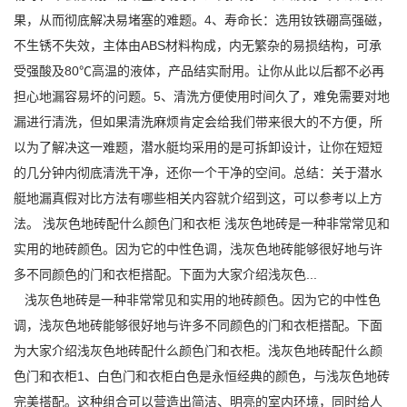
果，从而彻底解决易堵塞的难题。4、寿命长：选用钕铁硼高强磁，
不生锈不失效，主体由ABS材料构成，内无繁杂的易损结构，可承
受强酸及80℃高温的液体，产品结实耐用。让你从此以后都不必再
担心地漏容易坏的问题。5、清洗方便使用时间久了，难免需要对地
漏进行清洗，但如果清洗麻烦肯定会给我们带来很大的不方便，所
以为了解决这一难题，潜水艇均采用的是可拆卸设计，让你在短短
的几分钟内彻底清洗干净，还你一个干净的空间。总结：关于潜水
艇地漏真假对比方法有哪些相关内容就介绍到这，可以参考以上方
法。 浅灰色地砖配什么颜色门和衣柜 浅灰色地砖是一种非常常见和
实用的地砖颜色。因为它的中性色调，浅灰色地砖能够很好地与许
多不同颜色的门和衣柜搭配。下面为大家介绍浅灰色...
浅灰色地砖是一种非常常见和实用的地砖颜色。因为它的中性色
调，浅灰色地砖能够很好地与许多不同颜色的门和衣柜搭配。下面
为大家介绍浅灰色地砖配什么颜色门和衣柜。浅灰色地砖配什么颜
色门和衣柜1、白色门和衣柜白色是永恒经典的颜色，与浅灰色地砖
完美搭配。这种组合可以营造出简洁、明亮的室内环境，同时给人