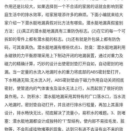
作用还是比较大，如果选择到一个不合适的家居的话就会影响到家
庭生活中的排水效率，给家居增添许多的麻烦。下面小编就来给大
家介绍一下潜水艇地漏真假对比方法有哪些。潜水艇地漏真假鉴别
方法：(1)真正的潜水艇地漏具有三重防伪标志。(2)在它的每一个可
拆卸的零件上都有潜水艇的标志。(3)还有就是外包装上都有防伪
码，可其查真伪。潜水艇地漏有哪些优点1、防臭：潜水艇地漏利用
永磁铁的力平衡原理采用上下制动开闭的地漏装置，通过对重力及
磁力的精确计算，巧妙的设计出使密封垫打开自如，自动密封的地
漏。当一定量的水流入地漏时水的重力将底部的ABS密封垫打开，
下水畅通无阻;无水流入时，ABS密封垫由于磁力作用自动关闭彻底
密封，使管道内的气体害虫及溢水无法上行，从而起到了很好的防
臭作用。2、防积水：潜水艇地漏采用其特有的广口落水口，当水流
入地漏时，密封垫自动打开，并且进行排水行程量，再加上其直排
设计，排水畅快无比，彻底解决了流量小，易积水的难题。3、防堵
塞：潜水艇地漏都设计成独特的“T”型结构，使内部不易挂毛发、脏
物等，不会形成挂物堵塞的现象，达到只有进不去没有出不来的效